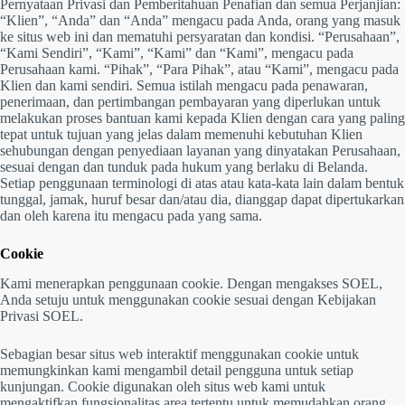
Pernyataan Privasi dan Pemberitahuan Penafian dan semua Perjanjian:
“Klien”, “Anda” dan “Anda” mengacu pada Anda, orang yang masuk
ke situs web ini dan mematuhi persyaratan dan kondisi. “Perusahaan”,
“Kami Sendiri”, “Kami”, “Kami” dan “Kami”, mengacu pada
Perusahaan kami. “Pihak”, “Para Pihak”, atau “Kami”, mengacu pada
Klien dan kami sendiri. Semua istilah mengacu pada penawaran,
penerimaan, dan pertimbangan pembayaran yang diperlukan untuk
melakukan proses bantuan kami kepada Klien dengan cara yang paling
tepat untuk tujuan yang jelas dalam memenuhi kebutuhan Klien
sehubungan dengan penyediaan layanan yang dinyatakan Perusahaan,
sesuai dengan dan tunduk pada hukum yang berlaku di Belanda.
Setiap penggunaan terminologi di atas atau kata-kata lain dalam bentuk
tunggal, jamak, huruf besar dan/atau dia, dianggap dapat dipertukarkan
dan oleh karena itu mengacu pada yang sama.
Cookie
Kami menerapkan penggunaan cookie. Dengan mengakses SOEL,
Anda setuju untuk menggunakan cookie sesuai dengan Kebijakan
Privasi SOEL.
Sebagian besar situs web interaktif menggunakan cookie untuk
memungkinkan kami mengambil detail pengguna untuk setiap
kunjungan. Cookie digunakan oleh situs web kami untuk
mengaktifkan fungsionalitas area tertentu untuk memudahkan orang