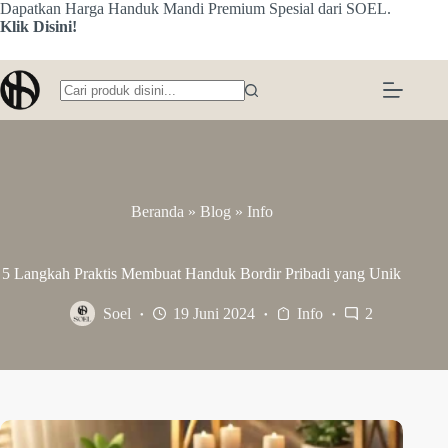
Skip
Dapatkan Harga Handuk Mandi Premium Spesial dari SOEL.
to
Klik Disini!
content
No
results
Beranda
»
Blog
»
Info
5 Langkah Praktis Membuat Handuk Bordir Pribadi yang Unik
Soel
19 Juni 2024
Info
2