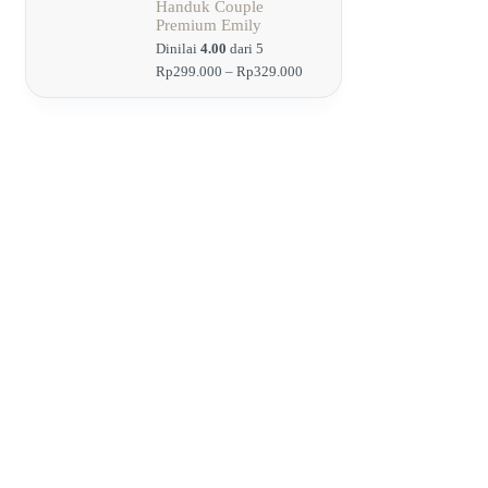
Rp184.900
Handuk Couple
hingga
Premium Emily
Rp194.900
Dinilai
4.00
dari 5
Rentang
Rp
299.000
–
Rp
329.000
harga:
Rp299.000
hingga
Rp329.000