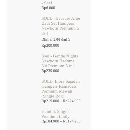
- Soel
Rp
6.000
SOEL- Treasure After
Bath Set Hampers
Newborn Premium 5
in 1
Dinilai
5.00
dari 5
Rp
209.000
Soel - Gentle Nights
Newborn Bedtime
Kit Premium 5 in 1
Rp
239.000
SOEL- Elora Sajadah
Hampers Ramadan
Premium Mewah
(Single Box)
Rentang
Rp
219.000
–
Rp
224.900
harga:
Rp219.000
Handuk Single
hingga
Premium Emily
Rp224.900
Rentang
Rp
184.900
–
Rp
194.900
harga: