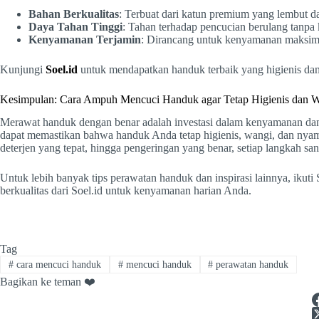
Bahan Berkualitas
: Terbuat dari katun premium yang lembut 
Daya Tahan Tinggi
: Tahan terhadap pencucian berulang tanpa
Kenyamanan Terjamin
: Dirancang untuk kenyamanan maksima
Kunjungi
Soel.id
untuk mendapatkan handuk terbaik yang higienis da
Kesimpulan: Cara Ampuh Mencuci Handuk agar Tetap Higienis dan 
Merawat handuk dengan benar adalah investasi dalam kenyamanan dan 
dapat memastikan bahwa handuk Anda tetap higienis, wangi, dan nyaman
deterjen yang tepat, hingga pengeringan yang benar, setiap langkah s
Untuk lebih banyak tips perawatan handuk dan inspirasi lainnya, ikuti 
berkualitas dari Soel.id untuk kenyamanan harian Anda.
Tag
#
cara mencuci handuk
#
mencuci handuk
#
perawatan handuk
Bagikan ke teman ❤️