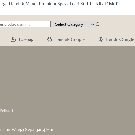
arga Handuk Mandi Premium Spesial dari SOEL.
Klik Disini!
o
ults
Totebag
Handuk Couple
Handuk Single
Pribadi
s dan Wangi Sepanjang Hari