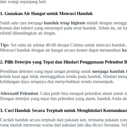
dan wangi sepanjang hari.
1. Gunakan Air Hangat untuk Mencuci Handuk
Salah satu cara menjaga
handuk tetap higienis
adalah dengan menggu
kuman dan bakteri yang menempel pada serat handuk. Selain itu, air h
efektif dibandingkan air dingin.
Tips
: Set suhu air sekitar 40-60 derajat Celsius untuk mencuci handu
Mencuci handuk dengan air hangat secara teratur dapat memastikan
ha
2. Pilih Deterjen yang Tepat dan Hindari Penggunaan Pelembut B
Pemilihan deterjen yang tepat sangat penting untuk
menjaga handuk t
terlalu kuat agar tidak meninggalkan residu pada handuk. Hindari m
kehilangan daya serapnya dan menyebabkan residu menumpuk.
Alternatif Pelembut
: Cuka putih bisa menjadi pelembut alami untuk 
Dengan deterjen yang tepat dan pelembut yang alami, handuk Anda ak
3. Cuci Handuk Secara Terpisah untuk Menghindari Kontaminas
Cucilah handuk secara terpisah dari pakaian lain, terutama pakaian ya
yang mudah menyerap warna dari pakaian lain jika dicuci bersama. S