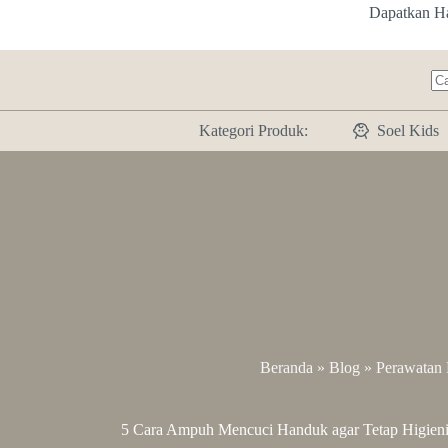
Skip
Dapatkan H
to
content
N
res
Kategori Produk:
Soel Kids
Beranda
»
Blog
»
Perawatan 
5 Cara Ampuh Mencuci Handuk agar Tetap Higieni