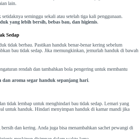
ian lain.
setidaknya seminggu sekali atau setelah tiga kali penggunaan.
duk yang lebih bersih, bebas bau, dan higienis
.
dak Sedap
uk tidak berbau. Pastikan handuk benar-benar kering sebelum
bkan bau tidak sedap. Jika memungkinkan, jemurlah handuk di bawah
engaturan rendah dan tambahkan bola pengering untuk membantu
n dan aroma segar handuk sepanjang hari
.
 dan tidak lembap untuk menghindari bau tidak sedap. Lemari yang
ideal untuk handuk. Hindari menyimpan handuk di kamar mandi jika
g bersih dan kering. Anda juga bisa menambahkan sachet pewangi di
igienis meskipun disimpan dalam waktu lama.