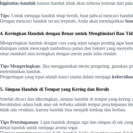
higienitas handuk
karena handuk tidak akan terkena kotoran dari paka
Tips
: Untuk menjaga handuk tetap bersih, buat jadwal mencuci handuk 
Dengan mencuci handuk secara terpisah, Anda akan mendapatkan
han
4. Keringkan Handuk dengan Benar untuk Menghindari Bau Ti
Mengeringkan handuk dengan cara yang tepat sangat penting agar hand
disimpan untuk mencegah tumbuhnya jamur dan bakteri yang menyeba
sinar matahari atau keringkan dengan mesin pada suhu rendah.
Tips Mengeringkan
: Jika menggunakan mesin pengering, gunakan p
melembutkan handuk.
Pengeringan yang tepat adalah kunci utama dalam menjaga
kebersiha
5. Simpan Handuk di Tempat yang Kering dan Bersih
Setelah dicuci dan dikeringkan, simpan handuk di tempat yang kering
bersirkulasi udara baik atau rak terbuka adalah tempat penyimpanan 
tidak ada ventilasi, karena handuk bisa menjadi lembap dan berbau.
Tips Penyimpanan
: Lipat handuk dengan rapi dan simpan di rak yan
dekat handuk untuk menjaga aroma segar.
Dengan penyimpanan yang baik, handuk Anda akan tetap wangi dan h