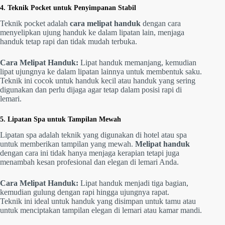
4. Teknik Pocket untuk Penyimpanan Stabil
Teknik pocket adalah
cara melipat handuk
dengan cara
menyelipkan ujung handuk ke dalam lipatan lain, menjaga
handuk tetap rapi dan tidak mudah terbuka.
Cara Melipat Handuk:
Lipat handuk memanjang, kemudian
lipat ujungnya ke dalam lipatan lainnya untuk membentuk saku.
Teknik ini cocok untuk handuk kecil atau handuk yang sering
digunakan dan perlu dijaga agar tetap dalam posisi rapi di
lemari.
5. Lipatan Spa untuk Tampilan Mewah
Lipatan spa adalah teknik yang digunakan di hotel atau spa
untuk memberikan tampilan yang mewah.
Melipat handuk
dengan cara ini tidak hanya menjaga kerapian tetapi juga
menambah kesan profesional dan elegan di lemari Anda.
Cara Melipat Handuk:
Lipat handuk menjadi tiga bagian,
kemudian gulung dengan rapi hingga ujungnya rapat.
Teknik ini ideal untuk handuk yang disimpan untuk tamu atau
untuk menciptakan tampilan elegan di lemari atau kamar mandi.