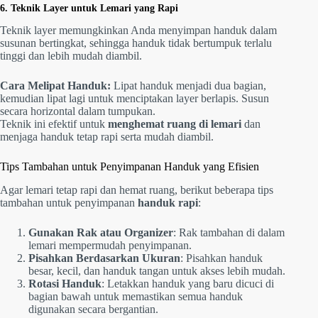
6. Teknik Layer untuk Lemari yang Rapi
Teknik layer memungkinkan Anda menyimpan handuk dalam
susunan bertingkat, sehingga handuk tidak bertumpuk terlalu
tinggi dan lebih mudah diambil.
Cara Melipat Handuk:
Lipat handuk menjadi dua bagian,
kemudian lipat lagi untuk menciptakan layer berlapis. Susun
secara horizontal dalam tumpukan.
Teknik ini efektif untuk
menghemat ruang di lemari
dan
menjaga handuk tetap rapi serta mudah diambil.
Tips Tambahan untuk Penyimpanan Handuk yang Efisien
Agar lemari tetap rapi dan hemat ruang, berikut beberapa tips
tambahan untuk penyimpanan
handuk rapi
:
Gunakan Rak atau Organizer
: Rak tambahan di dalam
lemari mempermudah penyimpanan.
Pisahkan Berdasarkan Ukuran
: Pisahkan handuk
besar, kecil, dan handuk tangan untuk akses lebih mudah.
Rotasi Handuk
: Letakkan handuk yang baru dicuci di
bagian bawah untuk memastikan semua handuk
digunakan secara bergantian.