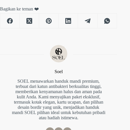
Bagikan ke teman ❤️
Soel
SOEL menawarkan handuk mandi premium,
terbuat dari katun antibakteri berkualitas tinggi,
memberikan kenyamanan halus dan aman pada
kulit Anda. Kami menyajikan paket eksklusif,
termasuk kotak elegan, kartu ucapan, dan pilihan
desain bordir yang unik, menjadikan handuk
mandi SOEL pilihan ideal untuk kebutuhan pribadi
atau hadiah istimewa.