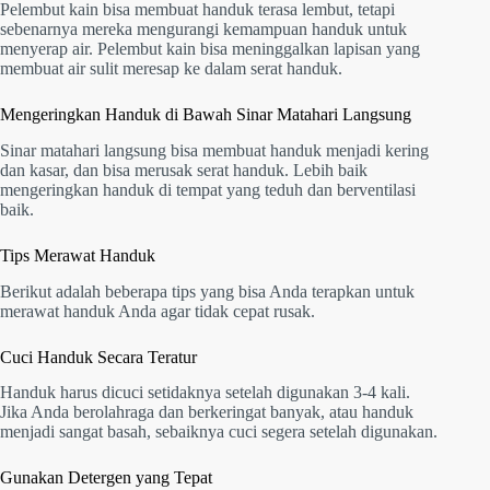
Pelembut kain bisa membuat handuk terasa lembut, tetapi
sebenarnya mereka mengurangi kemampuan handuk untuk
menyerap air. Pelembut kain bisa meninggalkan lapisan yang
membuat air sulit meresap ke dalam serat handuk.
Mengeringkan Handuk di Bawah Sinar Matahari Langsung
Sinar matahari langsung bisa membuat handuk menjadi kering
dan kasar, dan bisa merusak serat handuk. Lebih baik
mengeringkan handuk di tempat yang teduh dan berventilasi
baik.
Tips Merawat Handuk
Berikut adalah beberapa tips yang bisa Anda terapkan untuk
merawat handuk Anda agar tidak cepat rusak.
Cuci Handuk Secara Teratur
Handuk harus dicuci setidaknya setelah digunakan 3-4 kali.
Jika Anda berolahraga dan berkeringat banyak, atau handuk
menjadi sangat basah, sebaiknya cuci segera setelah digunakan.
Gunakan Detergen yang Tepat