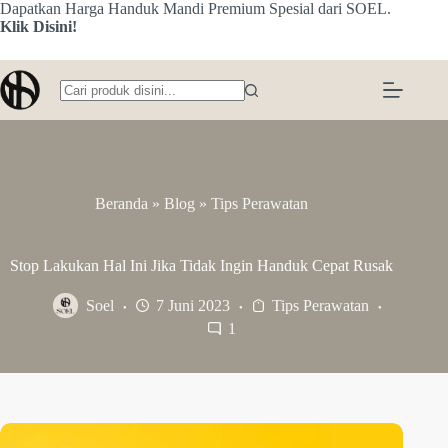
Skip
Dapatkan Harga Handuk Mandi Premium Spesial dari SOEL.
to
Klik Disini!
content
No
results
Beranda
»
Blog
»
Tips Perawatan
Stop Lakukan Hal Ini Jika Tidak Ingin Handuk Cepat Rusak
Soel
7 Juni 2023
Tips Perawatan
1