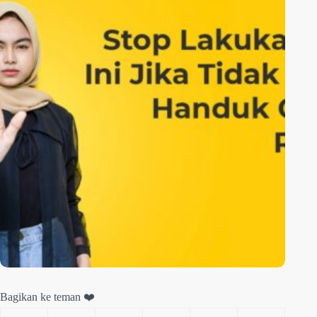
Bagikan ke teman ❤️