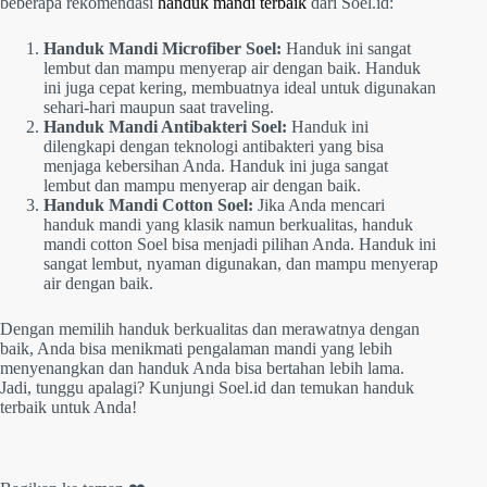
beberapa rekomendasi
handuk mandi terbaik
dari Soel.id:
Handuk Mandi Microfiber Soel:
Handuk ini sangat
lembut dan mampu menyerap air dengan baik. Handuk
ini juga cepat kering, membuatnya ideal untuk digunakan
sehari-hari maupun saat traveling.
Handuk Mandi Antibakteri Soel:
Handuk ini
dilengkapi dengan teknologi antibakteri yang bisa
menjaga kebersihan Anda. Handuk ini juga sangat
lembut dan mampu menyerap air dengan baik.
Handuk Mandi Cotton Soel:
Jika Anda mencari
handuk mandi yang klasik namun berkualitas, handuk
mandi cotton Soel bisa menjadi pilihan Anda. Handuk ini
sangat lembut, nyaman digunakan, dan mampu menyerap
air dengan baik.
Dengan memilih handuk berkualitas dan merawatnya dengan
baik, Anda bisa menikmati pengalaman mandi yang lebih
menyenangkan dan handuk Anda bisa bertahan lebih lama.
Jadi, tunggu apalagi? Kunjungi Soel.id dan temukan handuk
terbaik untuk Anda!