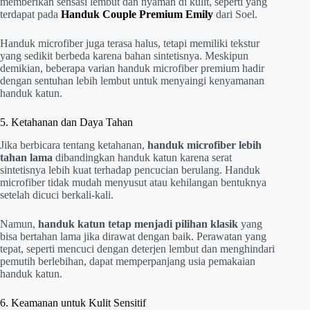
memberikan sensasi lembut dan nyaman di kulit, seperti yang
terdapat pada
Handuk Couple Premium Emily
dari Soel.
Handuk microfiber juga terasa halus, tetapi memiliki tekstur
yang sedikit berbeda karena bahan sintetisnya. Meskipun
demikian, beberapa varian handuk microfiber premium hadir
dengan sentuhan lebih lembut untuk menyaingi kenyamanan
handuk katun.
5. Ketahanan dan Daya Tahan
Jika berbicara tentang ketahanan,
handuk microfiber lebih
tahan lama
dibandingkan handuk katun karena serat
sintetisnya lebih kuat terhadap pencucian berulang. Handuk
microfiber tidak mudah menyusut atau kehilangan bentuknya
setelah dicuci berkali-kali.
Namun,
handuk katun tetap menjadi pilihan klasik
yang
bisa bertahan lama jika dirawat dengan baik. Perawatan yang
tepat, seperti mencuci dengan deterjen lembut dan menghindari
pemutih berlebihan, dapat memperpanjang usia pemakaian
handuk katun.
6. Keamanan untuk Kulit Sensitif