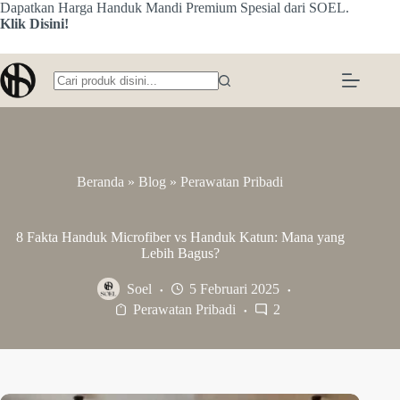
Skip
Dapatkan Harga Handuk Mandi Premium Spesial dari SOEL.
to
Klik Disini!
content
No
results
Beranda
»
Blog
»
Perawatan Pribadi
8 Fakta Handuk Microfiber vs Handuk Katun: Mana yang
Lebih Bagus?
Soel
5 Februari 2025
Perawatan Pribadi
2