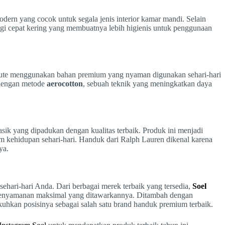
dern yang cocok untuk segala jenis interior kamar mandi. Selain
logi cepat kering yang membuatnya lebih higienis untuk penggunaan
achute menggunakan bahan premium yang nyaman digunakan sehari-hari
 dengan metode
aerocotton
, sebuah teknik yang meningkatkan daya
k yang dipadukan dengan kualitas terbaik. Produk ini menjadi
m kehidupan sehari-hari. Handuk dari Ralph Lauren dikenal karena
ya.
hari-hari Anda. Dari berbagai merek terbaik yang tersedia,
Soel
an kenyamanan maksimal yang ditawarkannya. Ditambah dengan
uhkan posisinya sebagai salah satu brand handuk premium terbaik.