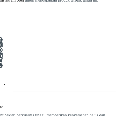
Instagram Soel
untuk mendapatkan produk terbaik tahun ini.
el
ibakteri berkualitas tinggi, memberikan kenyamanan halus dan