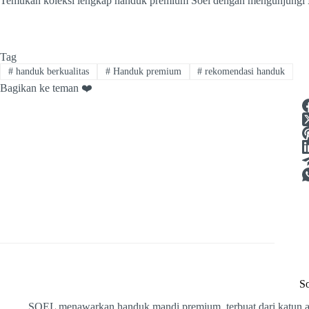
Temukan koleksi lengkap handuk premium Soel dengan mengunjungi
Tag
#
handuk berkualitas
#
Handuk premium
#
rekomendasi handuk
Bagikan ke teman ❤️
So
SOEL menawarkan handuk mandi premium, terbuat dari katun ant