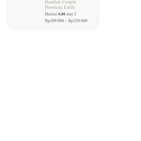
Rp184.900
Handuk Couple
hingga
Premium Emily
Rp194.900
Dinilai
4.00
dari 5
Rentang
Rp
299.000
–
Rp
329.000
harga:
Rp299.000
hingga
Rp329.000