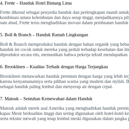
4. Frette – Handuk Hotel Bintang Lima
Frette dikenal sebagai penyedia handuk dan perlengkapan mandi untu
kombinasi antara kelembutan dan daya serap tinggi, menjadikannya pi
satu abad, Frette terus menghadirkan inovasi dalam pembuatan handuk
5. Boll & Branch – Handuk Ramah Lingkungan
Boll & Branch memproduksi handuk dengan bahan organik yang bebas
handuk ini cocok untuk mereka yang peduli terhadap kesehatan dan li
diproduksi secara etis, memastikan bahwa pekerja tekstil mendapatkan 
6. Brooklinen – Kualitas Terbaik dengan Harga Terjangkau
Brooklinen menawarkan handuk premium dengan harga yang lebih terja
karena kenyamanannya serta pilihan warna yang modern dan stylish. B
sebagai handuk paling lembut dan menyerap air dengan cepat.
7. Matouk – Sentuhan Kemewahan dalam Handuk
Matouk adalah merek asal Amerika yang menghadirkan handuk premium
kapas Mesir berkualitas tinggi dan sering digunakan oleh hotel-hotel k
serta tekstur mewah yang tetap lembut meski digunakan dalam jangka 