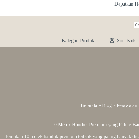
Skip
Dapatkan H
to
content
N
res
Kategori Produk:
Soel Kids
Beranda
»
Blog
»
Perawatan 
10 Merek Handuk Premium yang Paling Ban
Temukan 10 merek handuk premium terbaik yang paling banyak dicar