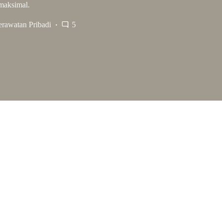
maksimal.
erawatan Pribadi
5