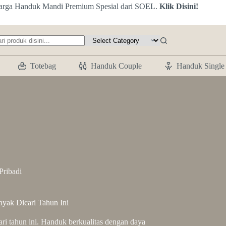
arga Handuk Mandi Premium Spesial dari SOEL.
Klik Disini!
o
ults
Totebag
Handuk Couple
Handuk Single
Pribadi
yak Dicari Tahun Ini
i tahun ini. Handuk berkualitas dengan daya