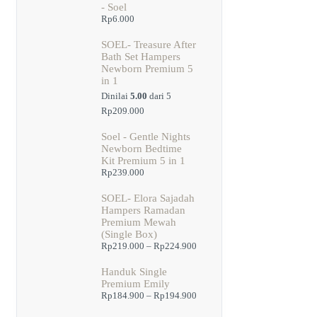
- Soel
Rp
6.000
SOEL- Treasure After
Bath Set Hampers
Newborn Premium 5
in 1
Dinilai
5.00
dari 5
Rp
209.000
Soel - Gentle Nights
Newborn Bedtime
Kit Premium 5 in 1
Rp
239.000
SOEL- Elora Sajadah
Hampers Ramadan
Premium Mewah
(Single Box)
Rentang
Rp
219.000
–
Rp
224.900
harga:
Rp219.000
Handuk Single
hingga
Premium Emily
Rp224.900
Rentang
Rp
184.900
–
Rp
194.900
harga: