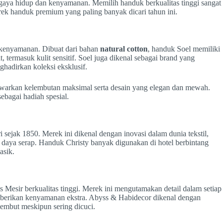
gaya hidup dan kenyamanan. Memilih handuk berkualitas tinggi sangat
ek handuk premium yang paling banyak dicari tahun ini.
kenyamanan. Dibuat dari bahan
natural cotton
, handuk Soel memiliki
, termasuk kulit sensitif. Soel juga dikenal sebagai brand yang
hadirkan koleksi eksklusif.
warkan kelembutan maksimal serta desain yang elegan dan mewah.
ebagai hadiah spesial.
i sejak 1850. Merek ini dikenal dengan inovasi dalam dunia tekstil,
 daya serap. Handuk Christy banyak digunakan di hotel berbintang
asik.
esir berkualitas tinggi. Merek ini mengutamakan detail dalam setiap
emberikan kenyamanan ekstra. Abyss & Habidecor dikenal dengan
embut meskipun sering dicuci.