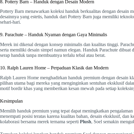
8. Pottery Barn – Handuk dengan Desain Modern
Pottery Barn menawarkan koleksi handuk berkualitas dengan desain mo
desainnya yang estetis, handuk dari Pottery Barn juga memiliki tekno
sehari-hari.
9. Parachute – Handuk Nyaman dengan Gaya Minimalis
Merek ini dikenal dengan konsep minimalis dan kualitas tinggi. Par
serta memiliki desain simpel namun elegan. Handuk Parachute dibuat
serap handuk tanpa membuatnya terlalu tebal atau berat.
10. Ralph Lauren Home – Perpaduan Klasik dan Modern
Ralph Lauren Home menghadirkan handuk premium dengan desain klasi
pilihan utama bagi mereka yang menginginkan sentuhan eksklusif dala
motif bordir khas yang memberikan kesan mewah pada setiap koleksin
Kesimpulan
Memilih handuk premium yang tepat dapat meningkatkan pengalaman se
menempati posisi teratas karena kualitas bahan, desain eksklusif, d
kolaborasi bersama merek ternama seperti
Plush
, Soel semakin menguk