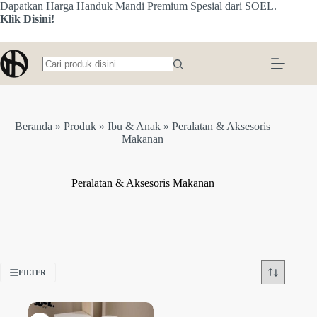
Skip
Dapatkan Harga Handuk Mandi Premium Spesial dari SOEL.
to
Klik Disini!
content
No
results
Beranda
»
Produk
»
Ibu & Anak
»
Peralatan & Aksesoris
Makanan
Peralatan & Aksesoris Makanan
FILTER