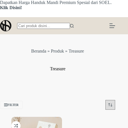
Skip
Dapatkan Harga Handuk Mandi Premium Spesial dari SOEL.
to
Klik Disini!
content
No
results
Beranda
»
Produk
»
Treasure
Treasure
FILTER