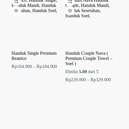
Rp194.900
Rp319.00
Handuk Single Premium
Handuk Couple Nava (
Beatrice
Premium Couple Towel –
Soel )
Rentang
Rp
164.900
–
Rp
184.900
harga:
Dinilai
5.00
dari 5
Rp164.900
Rentang
Rp
229.000
–
Rp
329.000
hingga
harga:
Rp184.900
Rp229.00
hingga
Rp329.00