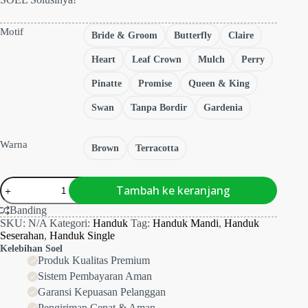
Motif
Bride & Groom
Butterfly
Claire
Heart
Leaf Crown
Mulch
Perry
Pinatte
Promise
Queen & King
Swan
Tanpa Bordir
Gardenia
Warna
Brown
Terracotta
Kuantitas
Tambah ke keranjang
Handuk
Single
Banding
Premium
SKU:
N/A
Kategori:
Handuk
Tag:
Handuk Mandi
,
Handuk
Majesty
Seserahan
,
Handuk Single
Kelebihan Soel
Produk Kualitas Premium
Sistem Pembayaran Aman
Garansi Kepuasan Pelanggan
Pengiriman Cepat & Aman