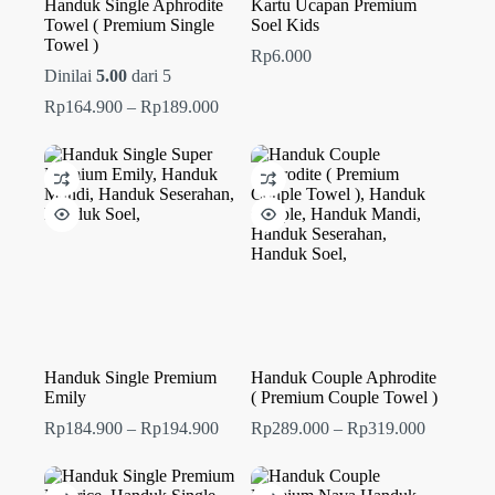
Handuk Single Aphrodite
Kartu Ucapan Premium
Towel ( Premium Single
Soel Kids
Towel )
Rp
6.000
Dinilai
5.00
dari 5
Rentang
Rp
164.900
–
Rp
189.000
harga:
Rp164.900
hingga
Rp189.000
Handuk Single Premium
Handuk Couple Aphrodite
Emily
( Premium Couple Towel )
Rentang
Rentang
Rp
184.900
–
Rp
194.900
Rp
289.000
–
Rp
319.000
harga:
harga:
Rp184.900
Rp289.00
hingga
hingga