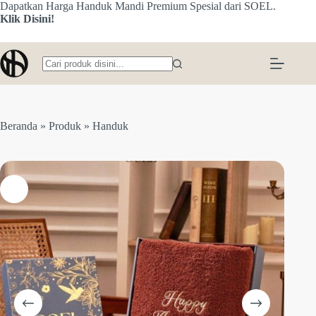
Skip
Dapatkan Harga Handuk Mandi Premium Spesial dari SOEL.
to
Klik Disini!
content
No
results
Beranda
»
Produk
»
Handuk