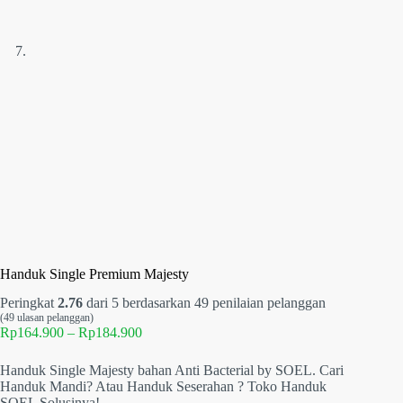
Handuk Single Premium Majesty
Peringkat
2.76
dari 5 berdasarkan
49
penilaian pelanggan
(
49
ulasan pelanggan)
Rentang
Rp
164.900
–
Rp
184.900
harga:
Rp164.900
Handuk Single Majesty bahan Anti Bacterial by SOEL. Cari
hingga
Handuk Mandi? Atau Handuk Seserahan ? Toko Handuk
Rp184.900
SOEL Solusinya!