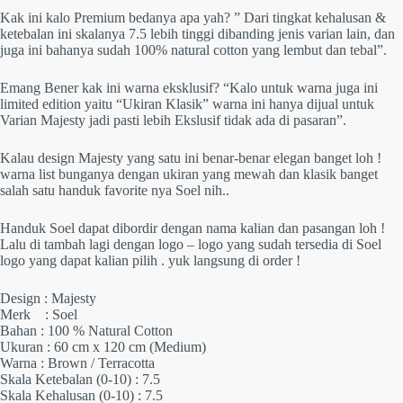
Kak ini kalo Premium bedanya apa yah? ” Dari tingkat kehalusan &
ketebalan ini skalanya 7.5 lebih tinggi dibanding jenis varian lain, dan
juga ini bahanya sudah 100% natural cotton yang lembut dan tebal”.
Emang Bener kak ini warna eksklusif? “Kalo untuk warna juga ini
limited edition yaitu “Ukiran Klasik” warna ini hanya dijual untuk
Varian Majesty jadi pasti lebih Ekslusif tidak ada di pasaran”.
Kalau design Majesty yang satu ini benar-benar elegan banget loh !
warna list bunganya dengan ukiran yang mewah dan klasik banget
salah satu handuk favorite nya Soel nih..
Handuk Soel dapat dibordir dengan nama kalian dan pasangan loh !
Lalu di tambah lagi dengan logo – logo yang sudah tersedia di Soel
logo yang dapat kalian pilih . yuk langsung di order !
Design : Majesty
Merk : Soel
Bahan : 100 % Natural Cotton
Ukuran : 60 cm x 120 cm (Medium)
Warna : Brown / Terracotta
Skala Ketebalan (0-10) : 7.5
Skala Kehalusan (0-10) : 7.5