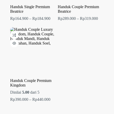
Handuk Single Premium
Handuk Couple Premium
Beatrice
Beatrice
Rentang
Rentang
Rp
164.900
–
Rp
184.900
Rp
289.000
–
Rp
319.000
harga:
harga:
Rp164.900
Rp289.00
hingga
hingga
Rp184.900
Rp319.00
Handuk Couple Premium
Kingdom
Dinilai
5.00
dari 5
Rentang
Rp
390.000
–
Rp
440.000
harga:
Rp390.000
hingga