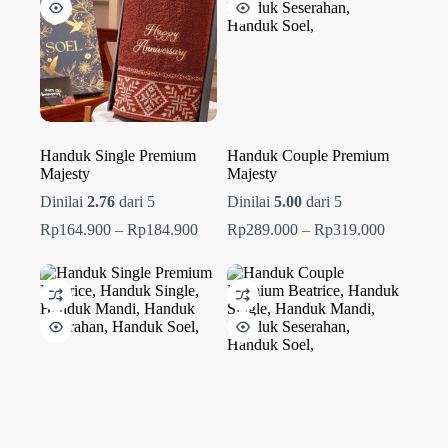
Handuk Single Premium
Handuk Couple Premium
Majesty
Majesty
Dinilai
2.76
dari 5
Dinilai
5.00
dari 5
Rentang
Rentang
Rp
164.900
–
Rp
184.900
Rp
289.000
–
Rp
319.000
harga:
harga:
Rp164.900
Rp289.00
hingga
hingga
Rp184.900
Rp319.00