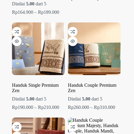
harga:
Dinilai
5.00
dari 5
Rp289.00
Rentang
Rp
164.900
–
Rp
189.000
hingga
harga:
Rp319.00
Rp164.900
hingga
Rp189.000
Handuk Single Premium
Handuk Couple Premium
Zen
Zen
Dinilai
5.00
dari 5
Dinilai
5.00
dari 5
Rentang
Rentang
Rp
190.000
–
Rp
210.000
Rp
260.000
–
Rp
310.000
harga:
harga:
Rp190.000
Rp260.00
hingga
hingga
Rp210.000
Rp310.00