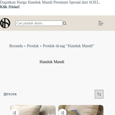
Skip
Dapatkan Harga Handuk Mandi Premium Spesial dari SOEL.
to
Klik Disini!
content
No
results
Beranda
»
Produk
»
Produk di-tag “Handuk Mandi”
Handuk Mandi
FILTER