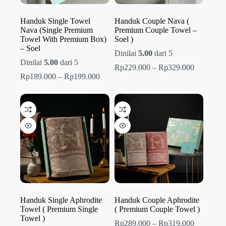
Handuk Single Towel
Handuk Couple Nava (
Nava (Single Premium
Premium Couple Towel –
Towel With Premium Box)
Soel )
– Soel
Dinilai
5.00
dari 5
Dinilai
5.00
dari 5
Rentang
Rp
229.000
–
Rp
329.000
Rentang
harga:
Rp
189.000
–
Rp
199.000
harga:
Rp229.00
Rp189.000
hingga
hingga
Rp329.00
Rp199.000
Handuk Single Aphrodite
Handuk Couple Aphrodite
Towel ( Premium Single
( Premium Couple Towel )
Towel )
Rentang
Rp
289.000
–
Rp
319.000