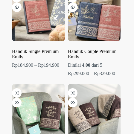
Handuk Single Premium
Handuk Couple Premium
Emily
Emily
Rentang
Rp
184.900
–
Rp
194.900
Dinilai
4.00
dari 5
harga:
Rentang
Rp
299.000
–
Rp
329.000
Rp184.900
harga:
hingga
Rp299.00
Rp194.900
hingga
Rp329.00