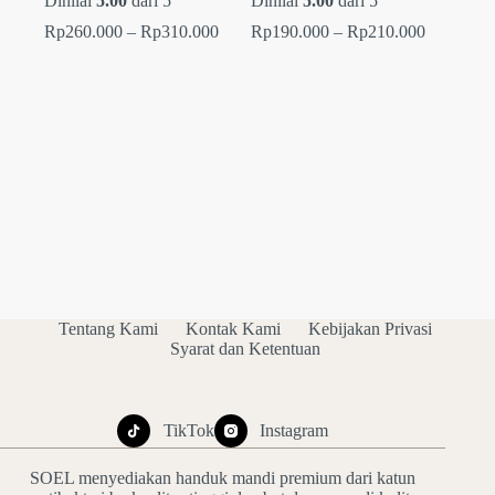
Dinilai
5.00
dari 5
Dinilai
5.00
dari 5
Rentang
Rentang
Rp
260.000
–
Rp
310.000
Rp
190.000
–
Rp
210.000
harga:
harga:
Rp260.000
Rp190.00
hingga
hingga
Rp310.000
Rp210.00
Tentang Kami
Kontak Kami
Kebijakan Privasi
Syarat dan Ketentuan
TikTok
Instagram
SOEL menyediakan handuk mandi premium dari katun