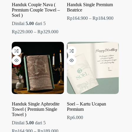
Handuk Couple Nava (
Handuk Single Premium
Premium Couple Towel –
Beatrice
Soel )
Rentang
Rp
164.900
–
Rp
184.900
harga:
Dinilai
5.00
dari 5
Rp164.90
Rentang
Rp
229.000
–
Rp
329.000
hingga
harga:
Rp184.90
Rp229.000
hingga
Rp329.000
Handuk Single Aphrodite
Soel – Kartu Ucapan
Towel ( Premium Single
Premium
Towel )
Rp
6.000
Dinilai
5.00
dari 5
Rentang
Rp
164.900
–
Rp
189.000