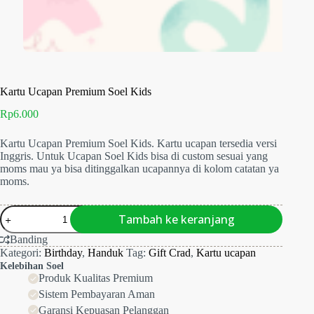
Kartu Ucapan Premium Soel Kids
Rp
6.000
Kartu Ucapan Premium Soel Kids. Kartu ucapan tersedia versi
Inggris. Untuk Ucapan Soel Kids bisa di custom sesuai yang
moms mau ya bisa ditinggalkan ucapannya di kolom catatan ya
moms.
Kuantitas
Tambah ke keranjang
Kartu
Ucapan
Banding
Premium
Kategori:
Birthday
,
Handuk
Tag:
Gift Crad
,
Kartu ucapan
Soel
Kelebihan Soel
Kids
Produk Kualitas Premium
Sistem Pembayaran Aman
Garansi Kepuasan Pelanggan