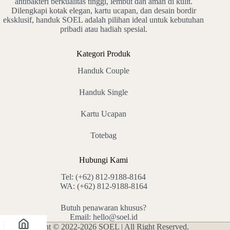
antibakteri berkualitas tinggi, lembut dan aman di kulit.
Dilengkapi kotak elegan, kartu ucapan, dan desain bordir
eksklusif, handuk SOEL adalah pilihan ideal untuk kebutuhan
pribadi atau hadiah spesial.
Kategori Produk
Handuk Couple
Handuk Single
Kartu Ucapan
Totebag
Hubungi Kami
Tel:
(+62) 812-9188-8164
WA:
(+62) 812-9188-8164
Butuh penawaran khusus?
Email:
hello@soel.id
Copyright © 2022-2026 SOEL | All Right Reserved.