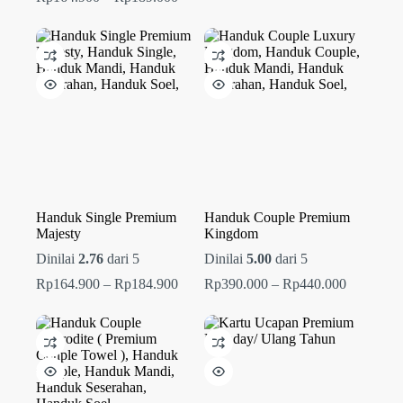
harga:
Rp164.900
hingga
Rp189.000
Handuk Single Premium
Handuk Couple Premium
Majesty
Kingdom
Dinilai
2.76
dari 5
Dinilai
5.00
dari 5
Rentang
Rentang
Rp
164.900
–
Rp
184.900
Rp
390.000
–
Rp
440.000
harga:
harga:
Rp164.900
Rp390.00
hingga
hingga
Rp184.900
Rp440.00