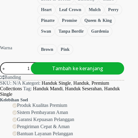
Heart
Leaf Crown
Mulch
Perry
Pinatte
Promise
Queen & King
Swan
Tanpa Bordir
Gardenia
Warna
Brown
Pink
Kuantitas
Tambah ke keranjang
Handuk
Single
Banding
Aphrodite
SKU:
N/A
Kategori:
Handuk Single
,
Handuk
,
Premium
Towel
Collections
Tag:
Handuk Mandi
,
Handuk Seserahan
,
Handuk
(
Single
Premium
Kelebihan Soel
Single
Produk Kualitas Premium
Towel
)
Sistem Pembayaran Aman
Garansi Kepuasan Pelanggan
Pengiriman Cepat & Aman
Bantuan Layanan Pelanggan