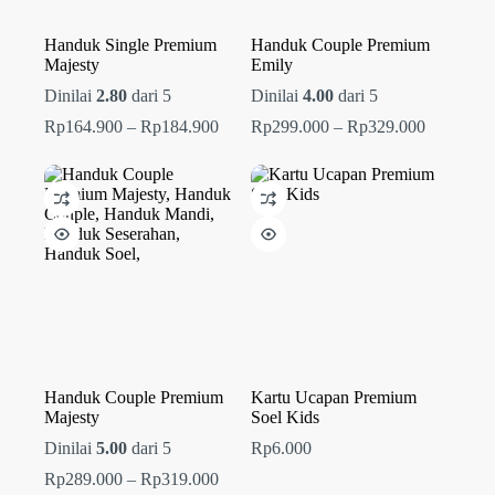
Handuk Single Premium
Handuk Couple Premium
Majesty
Emily
Dinilai
2.80
dari 5
Dinilai
4.00
dari 5
Rentang
Rentang
Rp
164.900
–
Rp
184.900
Rp
299.000
–
Rp
329.000
harga:
harga:
Rp164.900
Rp299.00
hingga
hingga
Rp184.900
Rp329.00
Handuk Couple Premium
Kartu Ucapan Premium
Majesty
Soel Kids
Dinilai
5.00
dari 5
Rp
6.000
Rentang
Rp
289.000
–
Rp
319.000