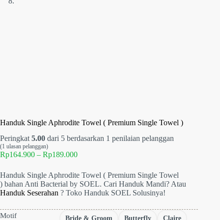
Handuk Single Aphrodite Towel ( Premium Single Towel )
Peringkat
5.00
dari 5 berdasarkan
1
penilaian pelanggan
(
1
ulasan pelanggan)
Rentang
Rp
164.900
–
Rp
189.000
harga:
Rp164.900
Handuk Single Aphrodite Towel ( Premium Single Towel
hingga
) bahan Anti Bacterial by SOEL. Cari Handuk Mandi? Atau
Rp189.000
Handuk Seserahan
? Toko Handuk SOEL Solusinya!
Motif
Bride & Groom
Butterfly
Claire