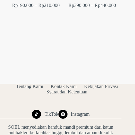
Rentang
Rentang
Rp
190.000
–
Rp
210.000
Rp
390.000
–
Rp
440.000
harga:
harga:
Rp190.000
Rp390.00
hingga
hingga
Rp210.000
Rp440.00
Tentang Kami
Kontak Kami
Kebijakan Privasi
Syarat dan Ketentuan
TikTok
Instagram
SOEL menyediakan handuk mandi premium dari katun
antibakteri berkualitas tinggi, lembut dan aman di kulit.