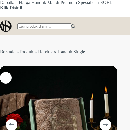
Skip
Dapatkan Harga Handuk Mandi Premium Spesial dari SOEL.
to
Klik Disini!
content
No
results
Beranda
»
Produk
»
Handuk
»
Handuk Single